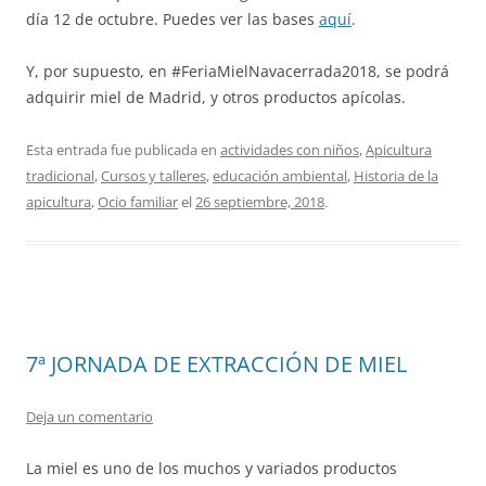
día 12 de octubre. Puedes ver las bases
aquí
.
Y, por supuesto, en #FeriaMielNavacerrada2018, se podrá
adquirir miel de Madrid, y otros productos apícolas.
Esta entrada fue publicada en
actividades con niños
,
Apicultura
tradicional
,
Cursos y talleres
,
educación ambiental
,
Historia de la
apicultura
,
Ocio familiar
el
26 septiembre, 2018
.
7ª JORNADA DE EXTRACCIÓN DE MIEL
Deja un comentario
La miel es uno de los muchos y variados productos