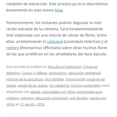
completo de extracción. Este proceso ya os lo describimos
brevemente en este mismo
blog.
Posteriormente, los visitantes podrán degustar la miel
recién extraída de la colmena. Será fundamentalmente
miel elaborada con una mezcla de néctar de flores. Entre
ellas, predominarán el
cantueso
(Lavandula stoechas) y el
romero
(Rosmarinus officinalis) sobre otras muchas flores
de las que proliferan en los alrededores del Aula Apícola.
Esta entrada se publicó en
Apicultura tradicional
,
Colmenar
didáctico
,
Cursos y talleres
,
ecoturismo
,
educación ambiental
,
Historia de la apicultura
,
Ocio familiar
,
Organización social de las
abejas
,
senda de las abejas
,
Sin categoría
,
turismo sostenible
y está
etiquetada con
abejas
,
actividades con niños
,
actividades para
colegios
,
colmena
,
educación ambiental
,
ocio familiar
,
planes con
niños
en
21 agosto, 2018
.