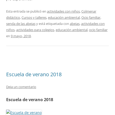
Esta entrada se publicó en
actividades con niños
,
Colmenar
didáctico
,
Cursos y talleres
,
educación ambiental
,
Ocio familiar
,
senda de las abejas
y está etiquetada con
abejas
,
actividades con
niños
,
actividades para colegios
,
educación ambiental
,
ocio familiar
en
9 mayo, 2018
.
Escuela de verano 2018
Deja un comentario
Escuela de verano 2018