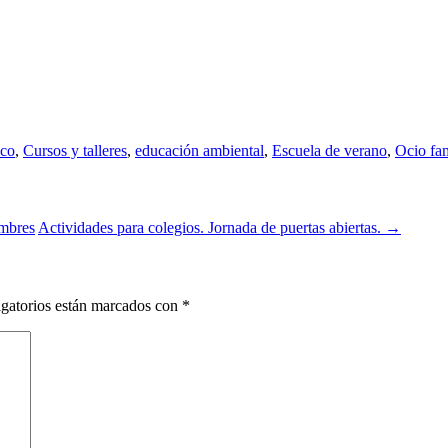
ico
,
Cursos y talleres
,
educación ambiental
,
Escuela de verano
,
Ocio fam
ambres
Actividades para colegios. Jornada de puertas abiertas.
→
gatorios están marcados con
*