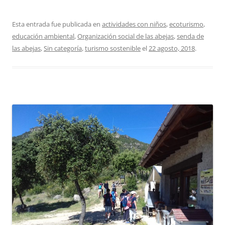
Esta entrada fue publicada en
actividades con niños
,
ecoturismo
,
educación ambiental
,
Organización social de las abejas
,
senda de
las abejas
,
Sin categoría
,
turismo sostenible
el
22 agosto, 2018
.