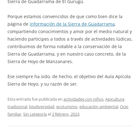
Sierra de Guadarrama de El Gurugú.
Porque estamos convencidos de que como bien dice la
página de
información de la Sierra de Guadarrama
,
compartiendo conocimientos y amor por el medio natural y
haciendo participes a todos a través de actividades lúdicas,
contribuimos de forma notable a la conservación de la
Sierra de Guadarrama, y en nuestro caso concreto, de la
Sierra de Hoyo de Manzanares.
Ese siempre ha sido, de hecho, el objetivo del Aula Apícola
Sierra de Hoyo, y su razón de ser.
Esta entrada fue publicada en
actividades con niños
,
Apicultura
tradicional
,
biodiversidad
,
ecoturismo
,
educación ambiental
,
Ocio
familiar
,
Sin categoría
el
2 febrero, 2023
.