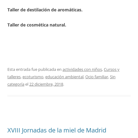
Taller de destilación de aromáticas.
Taller de cosmética natural.
Esta entrada fue publicada en
actividades con niños
,
Cursos y
talleres
,
ecoturismo
,
educación ambiental
,
Ocio familiar
,
Sin
categoría
el
22 diciembre, 2018
.
XVIII Jornadas de la miel de Madrid