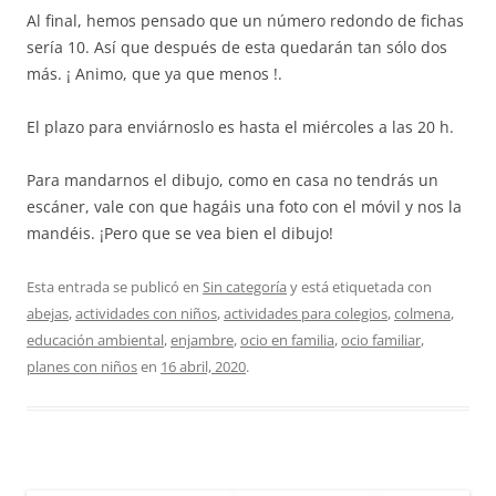
Al final, hemos pensado que un número redondo de fichas
sería 10. Así que después de esta quedarán tan sólo dos
más. ¡ Animo, que ya que menos !.
El plazo para enviárnoslo es hasta el miércoles a las 20 h.
Para mandarnos el dibujo, como en casa no tendrás un
escáner, vale con que hagáis una foto con el móvil y nos la
mandéis. ¡Pero que se vea bien el dibujo!
Esta entrada se publicó en
Sin categoría
y está etiquetada con
abejas
,
actividades con niños
,
actividades para colegios
,
colmena
,
educación ambiental
,
enjambre
,
ocio en familia
,
ocio familiar
,
planes con niños
en
16 abril, 2020
.