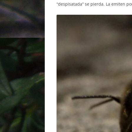
“despisatada” se pierda. La emiten po