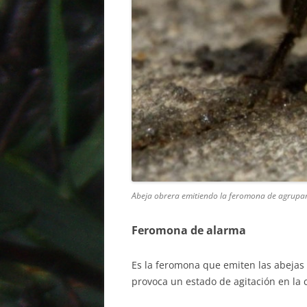
Abeja obrera emitiendo la feromona de agrupa
Feromona de alarma
Es la feromona que emiten las abejas
provoca un estado de agitación en la 