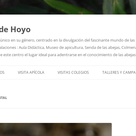
 de Hoyo
o único en su género, centrado en la divulgación del fascinante mundo de la
laciones : Aula Didáctica, Museo de apicultura, Senda de las abejas, Colmenar
e este centro el lugar ideal para adentrarse en el conocimiento de las abejas
Saltar
al
OS
VISITA APÍCOLA
VISITAS COLEGIOS
TALLERES Y CAMP
contenido
 SOMOS
NTAL
STAMOS
S EDUCATIVOS
PRENSA