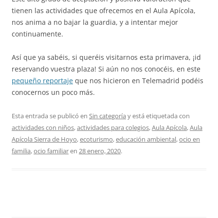
tienen las actividades que ofrecemos en el Aula Apícola,
nos anima a no bajar la guardia, y a intentar mejor
continuamente.
Así que ya sabéis, si queréis visitarnos esta primavera, ¡id
reservando vuestra plaza! Si aún no nos conocéis, en este
pequeño reportaje
que nos hicieron en Telemadrid podéis
conocernos un poco más.
Esta entrada se publicó en
Sin categoría
y está etiquetada con
actividades con niños
,
actividades para colegios
,
Aula Apícola
,
Aula
Apícola Sierra de Hoyo
,
ecoturismo
,
educación ambiental
,
ocio en
familia
,
ocio familiar
en
28 enero, 2020
.