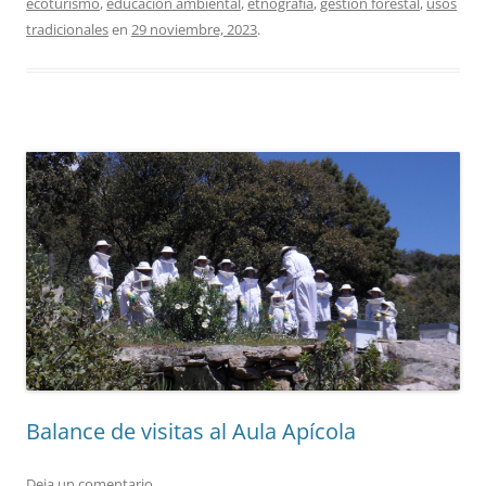
ecoturismo
,
educación ambiental
,
etnografía
,
gestión forestal
,
usos
tradicionales
en
29 noviembre, 2023
.
Balance de visitas al Aula Apícola
Deja un comentario