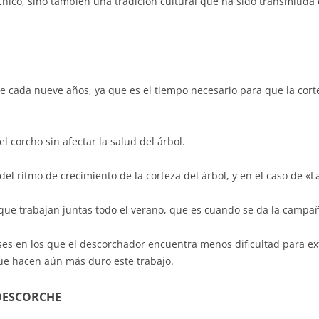
cnico, sino también una tradición cultural que ha sido transmitid
e cada nueve años, ya que es el tiempo necesario para que la cor
l corcho sin afectar la salud del árbol.
del ritmo de crecimiento de la corteza del árbol, y en el caso de «L
s que trabajan juntas todo el verano, que es cuando se da la campa
es en los que el descorchador encuentra menos dificultad para ext
ue hacen aún más duro este trabajo.
DESCORCHE