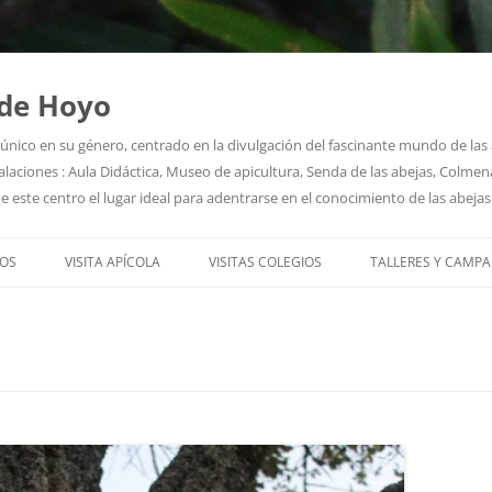
 de Hoyo
o único en su género, centrado en la divulgación del fascinante mundo de la
laciones : Aula Didáctica, Museo de apicultura, Senda de las abejas, Colmenar
e este centro el lugar ideal para adentrarse en el conocimiento de las abejas
Saltar
al
OS
VISITA APÍCOLA
VISITAS COLEGIOS
TALLERES Y CAMP
contenido
 SOMOS
STAMOS
S EDUCATIVOS
PRENSA