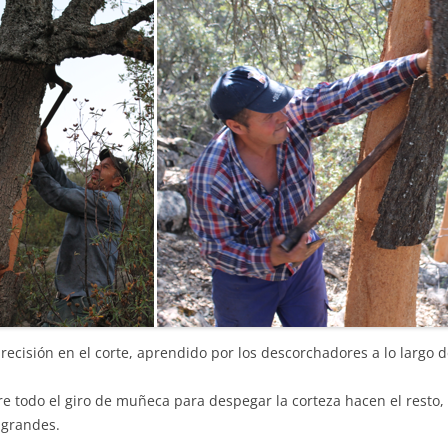
recisión en el corte, aprendido por los descorchadores a lo largo d
re todo el giro de muñeca para despegar la corteza hacen el resto,
 grandes.