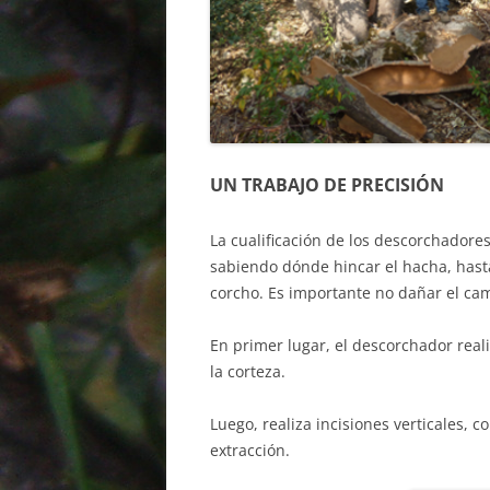
UN TRABAJO DE PRECISIÓN
La cualificación de los descorchadore
sabiendo dónde hincar el hacha, hast
corcho. Es importante no dañar el cam
En primer lugar, el descorchador real
la corteza.
Luego, realiza incisiones verticales,
extracción.