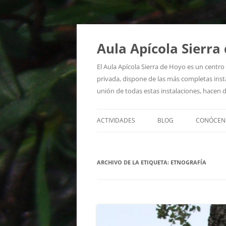
Aula Apícola Sierra
El Aula Apícola Sierra de Hoyo es un centr
privada, dispone de las más completas insta
unión de todas estas instalaciones, hacen d
ACTIVIDADES
BLOG
CONÓCEN
QUIÉNES
ARCHIVO DE LA ETIQUETA:
ETNOGRAFÍA
DÓNDE E
RECURSO
SALA DE 