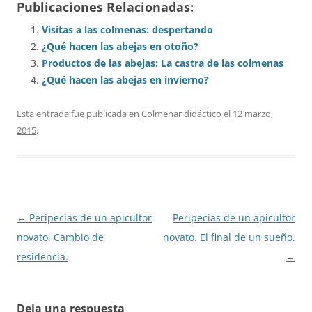
Publicaciones Relacionadas:
Visitas a las colmenas: despertando
¿Qué hacen las abejas en otoño?
Productos de las abejas: La castra de las colmenas
¿Qué hacen las abejas en invierno?
Esta entrada fue publicada en
Colmenar didáctico
el
12 marzo,
2015
.
Navegación
←
Peripecias de un apicultor
Peripecias de un apicultor
de
novato. Cambio de
novato. El final de un sueño.
entradas
residencia.
→
Deja una respuesta