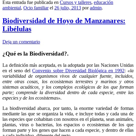
Esta entrada fue publicada en
Cursos y talleres
,
educación
ambiental
,
Ocio familiar
el
26 julio, 2013
por
admin
.
Biodiversidad de Hoyo de Manzanares:
Libélulas
Deja un comentario
¿Qué es la Biodiversidad?.
La definición más aceptada, es la adoptada por las Naciones Unidas
en el seno del
Convenio sobre Diversidad Biológica en 1992
:
«la
variabilidad de organismos vivos de cualquier fuente, incluidos,
entre otras cosas, los ecosistemas terrestres y marinos y otros
sistemas acuáticos, y los complejos ecológicos de los que forman
parte; comprende la diversidad dentro de cada especie, entre las
especies y de los ecosistemas».
La biodiversidad abarca, por tanto, la enorme variedad de formas
mediante las que se organiza la vida, e incluye todas y cada una de
las especies que cohabitan con nosotros en el planeta, sean animales,
plantas, virus o bacterias, los espacios o ecosistemas de los que
forman parte y los genes que hacen a cada especie, y dentro de ellas
a cada individuo, diferente del resto.