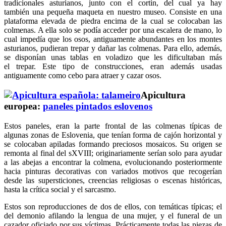
tradicionales asturianos, junto con el cortín, del cual ya hay
también una pequeña maqueta en nuestro museo. Consiste en una
plataforma elevada de piedra encima de la cual se colocaban las
colmenas. A ella solo se podía acceder por una escalera de mano, lo
cual impedía que los osos, antiguamente abundantes en los montes
asturianos, pudieran trepar y dañar las colmenas. Para ello, además,
se disponían unas tablas en voladizo que les dificultaban más
el trepar. Este tipo de construcciones, eran además usadas
antiguamente como cebo para atraer y cazar osos.
Apicultura
europea:
paneles pintados eslovenos
Estos paneles, eran la parte frontal de las colmenas típicas de
algunas zonas de Eslovenia, que tenían forma de cajón horizontal y
se colocaban apiladas formando preciosos mosaicos. Su origen se
remonta al final del sXVIII; originariamente serían solo para ayudar
a las abejas a encontrar la colmena, evolucionando posteriormente
hacia pinturas decorativas con variados motivos que recogerían
desde las supersticiones, creencias religiosas o escenas históricas,
hasta la crítica social y el sarcasmo.
Estos son reproducciones de dos de ellos, con temáticas típicas; el
del demonio afilando la lengua de una mujer, y el funeral de un
cazador oficiado por sus víctimas. Prácticamente todas las piezas de