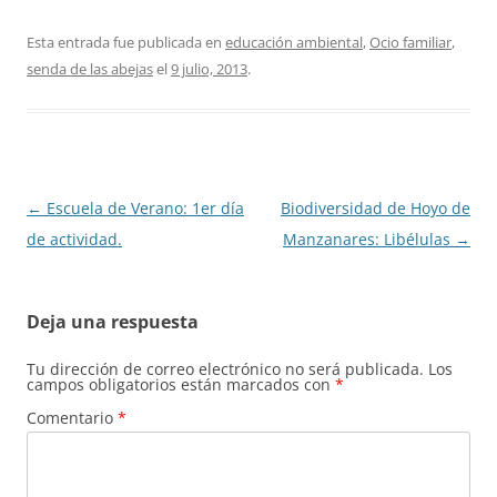
Esta entrada fue publicada en
educación ambiental
,
Ocio familiar
,
senda de las abejas
el
9 julio, 2013
.
Navegación
←
Escuela de Verano: 1er día
Biodiversidad de Hoyo de
de
de actividad.
Manzanares: Libélulas
→
entradas
Deja una respuesta
Tu dirección de correo electrónico no será publicada.
Los
campos obligatorios están marcados con
*
Comentario
*