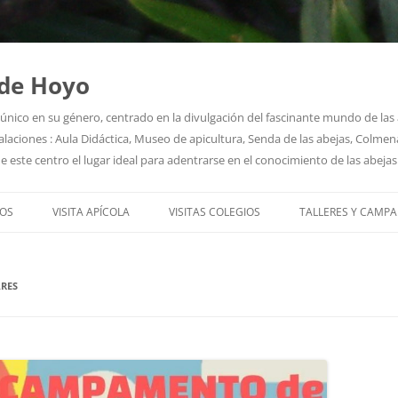
 de Hoyo
o único en su género, centrado en la divulgación del fascinante mundo de la
laciones : Aula Didáctica, Museo de apicultura, Senda de las abejas, Colmenar
e este centro el lugar ideal para adentrarse en el conocimiento de las abejas
Saltar
al
OS
VISITA APÍCOLA
VISITAS COLEGIOS
TALLERES Y CAMP
contenido
 SOMOS
RES
STAMOS
S EDUCATIVOS
PRENSA