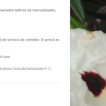
 variados talleres de manualidades,
d de servicio de comedor. El precio es
il.com.
de verano
,
hoyo de manzanares
en
11