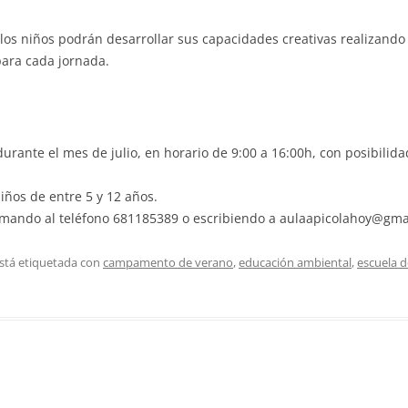
los niños podrán desarrollar sus capacidades creativas realizando
para cada jornada.
urante el mes de julio, en horario de 9:00 a 16:00h, con posibilida
iños de entre 5 y 12 años.
amando al teléfono 681185389 o escribiendo a aulaapicolahoy@gma
stá etiquetada con
campamento de verano
,
educación ambiental
,
escuela 