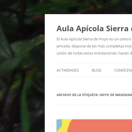
Aula Apícola Sierra
El Aula Apícola Sierra de Hoyo es un centr
privada, dispone de las más completas insta
unión de todas estas instalaciones, hacen d
ACTIVIDADES
BLOG
CONÓCEN
QUIÉNES
ARCHIVO DE LA ETIQUETA:
HOYO DE MANZANA
DÓNDE E
RECURSO
SALA DE 