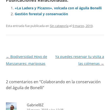
Publicaciones Relacionadas:
«La Ladera y Picazos», volcada con el águila Bonelli
Gestión forestal y conservación
Esta entrada fue publicada en
Sin categoría
el
9 marzo, 2019
.
Navegación
←
Biodiversidad Hoyo de
Ya puedes reservar tu visita a
de
Manzanares: mariposas
las colmenas
→
entradas
2 comentarios en “
Colaborando en la conservación
del águila de Bonelli
”
GabrielBZ
10 marzo, 2019 a las 12:35